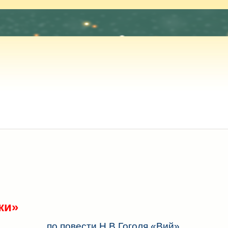
ки»
по повести Н.В.Гоголя «Вий»