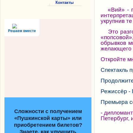
Контакты
«Вий» - пр
интерпрета
укрупнив те
Это разгов
Решаем вместе
«попсовой»
обрывков м
желающего 
Откройте мн
Спектакль п
Продолжител
Режиссёр - 
Премьера со
Сложности с получением
- дипломант
«Пушкинской карты» или
Петербург, и
приобретением билетов?
Знаете, как улучшить